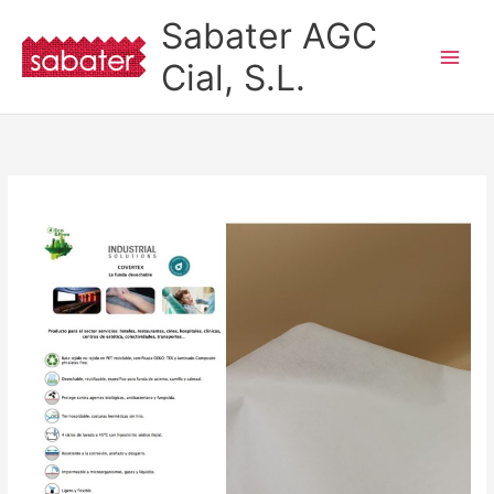
Ir
Sabater AGC
al
contenido
Cial, S.L.