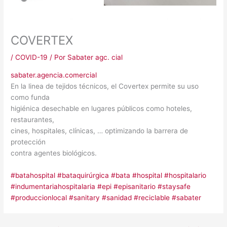
COVERTEX
/
COVID-19
/ Por
Sabater agc. cial
sabater.agencia.comercial
En la linea de tejidos técnicos, el Covertex permite su uso
como funda
higiénica desechable en lugares públicos como hoteles,
restaurantes,
cines, hospitales, clínicas, … optimizando la barrera de
protección
contra agentes biológicos.
#batahospital
#bataquirúrgica
#bata
#hospital
#hospitalario
#indumentariahospitalaria
#epi
#episanitario
#staysafe
#produccionlocal
#sanitary
#sanidad
#reciclable
#sabater