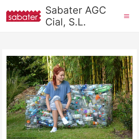
Ir
Sabater AGC
al
contenido
Cial, S.L.